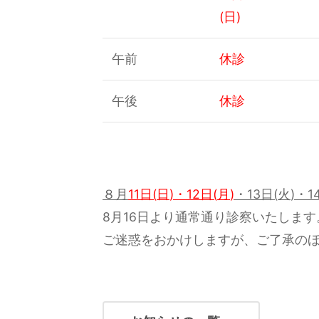
(日)
午前
休診
午後
休診
８月
11
日
(
日
)
・
12
日
(
月
)
・
13
日
(
火
)
・
1
8月16日より通常通り診察いたします
ご迷惑をおかけしますが、ご了承の